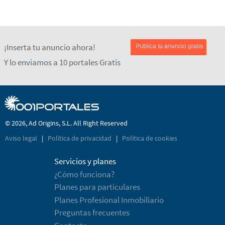
¡Inserta tu anuncio ahora!
Publica tu anuncio gratis
Y lo enviamos a 10 portales Gratis
© 2026, Ad Origins, S.L. All Right Reserved
Aviso legal
|
Política de privacidad
|
Política de cookies
Servicios y planes
¿Cómo funciona?
Planes para particulares
Planes Profesional Inmobiliario
Preguntas frecuentes