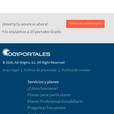
¡Inserta tu anuncio ahora!
Publica tu anuncio gratis
Y lo enviamos a 10 portales Gratis
© 2026, Ad Origins, S.L. All Right Reserved
Aviso legal
|
Política de privacidad
|
Política de cookies
Servicios y planes
¿Cómo funciona?
Planes para particulares
Planes Profesional Inmobiliario
Preguntas frecuentes