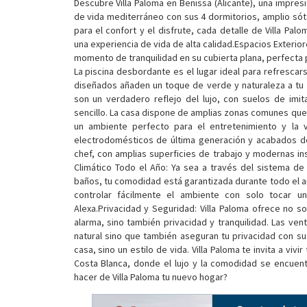
Descubre Villa Paloma en Benissa (Alicante), una impresi
de vida mediterráneo con sus 4 dormitorios, amplio sót
para el confort y el disfrute, cada detalle de Villa P
una experiencia de vida de alta calidad.Espacios Exterior
momento de tranquilidad en su cubierta plana, perfecta pa
La piscina desbordante es el lugar ideal para refrescar
diseñados añaden un toque de verde y naturaleza a tu h
son un verdadero reflejo del lujo, con suelos de imi
sencillo. La casa dispone de amplias zonas comunes que
un ambiente perfecto para el entretenimiento y la v
electrodomésticos de última generación y acabados de 
chef, con amplias superficies de trabajo y modernas in
Climático Todo el Año: Ya sea a través del sistema de 
baños, tu comodidad está garantizada durante todo el añ
controlar fácilmente el ambiente con solo tocar
Alexa.Privacidad y Seguridad: Villa Paloma ofrece no 
alarma, sino también privacidad y tranquilidad. Las ven
natural sino que también aseguran tu privacidad con s
casa, sino un estilo de vida. Villa Paloma te invita a vi
Costa Blanca, donde el lujo y la comodidad se encuentra
hacer de Villa Paloma tu nuevo hogar?