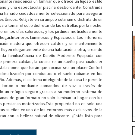
onante residencia unifamiliar que ofrece un lujoso estilo
ano y una espectacular piscina desbordante. Construida
aloma ha sido cuidadosamente seleccionado para asegurar
es Únicos: Relájate en su amplio solarium o disfruta de un
ra tomar el sol o disfrutar de las estrellas por la noche.
se en los días calurosos, y los jardines meticulosamente
ogar.Interiores Luminosos y Espaciosos: Los interiores
tación madera que ofrecen calidez y un mantenimiento
 fluyen elegantemente de una habitación a otra, creando
ida familiar.Cocina de Diseño Moderno: Equipada con
primera calidad, la cocina es un sueño para cualquier
stalaciones que harán que cocinar sea un placer.Confort
climatización por conductos o el suelo radiante en los
o. Además, el sistema inteligente de la casa te permite
 un botón o mediante comandos de voz a través de
solo un refugio seguro gracias a su moderno sistema de
tanas de gran formato no solo iluminan tu hogar con luz
us persianas motorizadas.Esta propiedad no es solo una
vir tus sueños en uno de los entornos más exclusivos de la
n con la belleza natural de Alicante. ¿Estás listo para