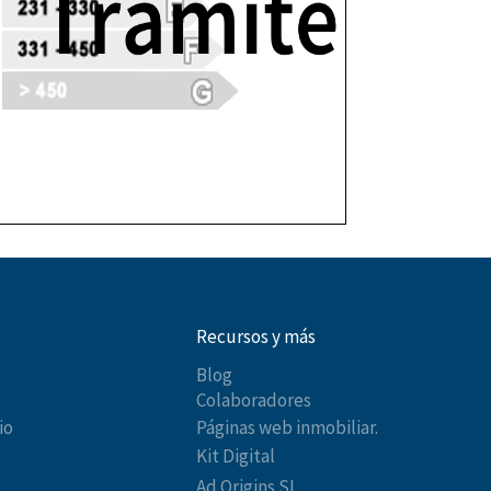
Recursos y más
Blog
Colaboradores
io
Páginas web inmobiliar.
Kit Digital
Ad Origins SL