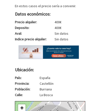
En estos casos el precio sería a convenir.
Datos económicos:
Precio alquiler:
400€
Deposito:
400€
Aval:
Sin datos
Indice precio alquiler:
Sin datos
Ubicación:
País:
España
Provincia:
Castellón
Población:
Burriana
Calle:
La Bosca
+