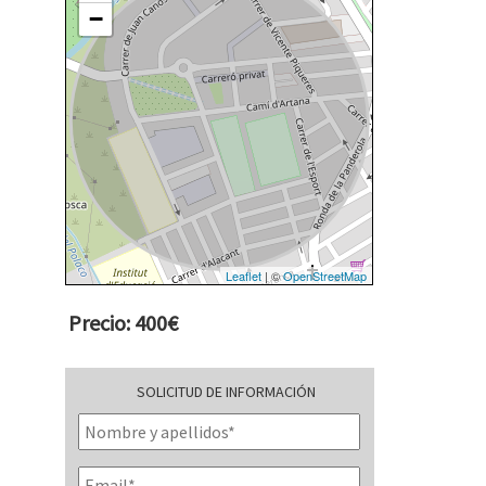
−
Leaflet
| ©
OpenStreetMap
Precio: 400€
SOLICITUD DE INFORMACIÓN