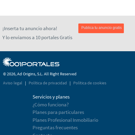
¡Inserta tu anuncio ahora!
Publica tu anuncio gratis
Y lo enviamos a 10 portales Gratis
© 2026, Ad Origins, S.L. All Right Reserved
Aviso legal
|
Política de privacidad
|
Política de cookies
Servicios y planes
¿Cómo funciona?
Planes para particulares
Planes Profesional Inmobiliario
Preguntas frecuentes