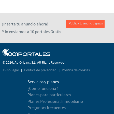
¡Inserta tu anuncio ahora!
Publica tu anuncio gratis
Y lo enviamos a 10 portales Gratis
© 2026, Ad Origins, S.L. All Right Reserved
Aviso legal
|
Política de privacidad
|
Política de cookies
Servicios y planes
¿Cómo funciona?
Planes para particulares
Planes Profesional Inmobiliario
Preguntas frecuentes