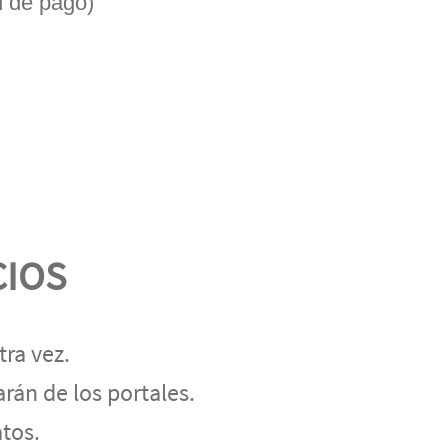
n de pago)
CIOS
ra vez.
rán de los portales.
atos.