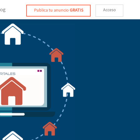
log
Acceso
Publica tu anuncio
GRATIS