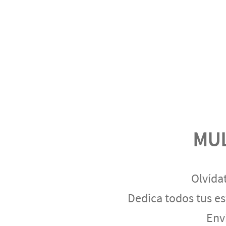
MUL
Olvída
Dedica todos tus es
Env