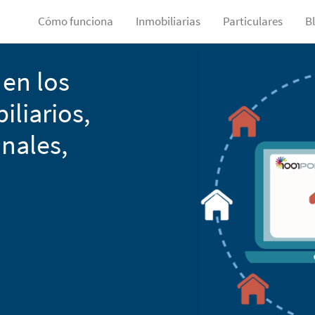
Cómo funciona
Inmobiliarias
Particulares
B
en los
liarios,
nales,