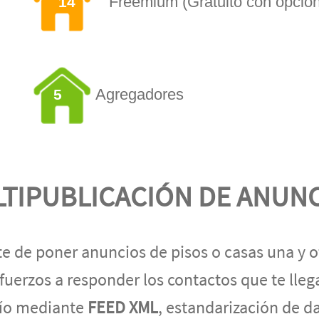
Freemium (Gratuito con opció
14
Agregadores
5
TIPUBLICACIÓN DE ANUN
te de poner anuncios de pisos o casas una y ot
fuerzos a responder los contactos que te llega
ío mediante
FEED XML
, estandarización de d