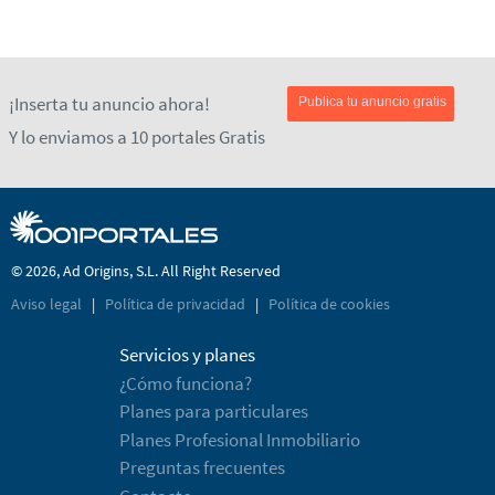
¡Inserta tu anuncio ahora!
Publica tu anuncio gratis
Y lo enviamos a 10 portales Gratis
© 2026, Ad Origins, S.L. All Right Reserved
Aviso legal
|
Política de privacidad
|
Política de cookies
Servicios y planes
¿Cómo funciona?
Planes para particulares
Planes Profesional Inmobiliario
Preguntas frecuentes