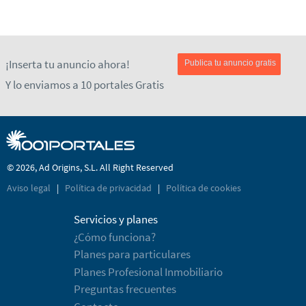
¡Inserta tu anuncio ahora!
Publica tu anuncio gratis
Y lo enviamos a 10 portales Gratis
© 2026, Ad Origins, S.L. All Right Reserved
Aviso legal
|
Política de privacidad
|
Política de cookies
Servicios y planes
¿Cómo funciona?
Planes para particulares
Planes Profesional Inmobiliario
Preguntas frecuentes