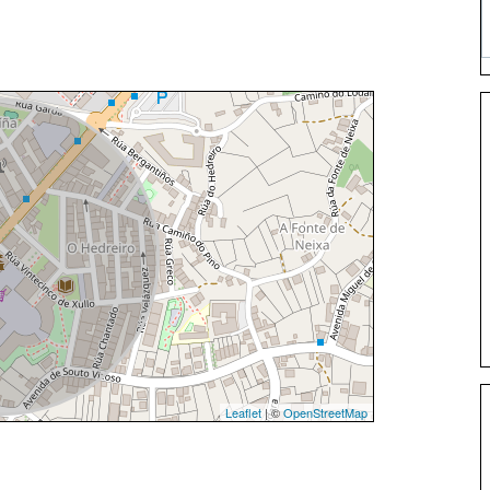
Leaflet
| ©
OpenStreetMap