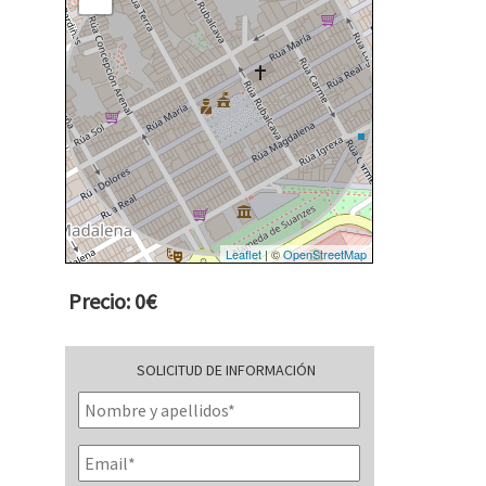
Leaflet
| ©
OpenStreetMap
Precio: 0€
SOLICITUD DE INFORMACIÓN