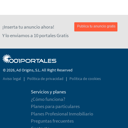
¡Inserta tu anuncio ahora!
Publica tu anuncio gratis
Y lo enviamos a 10 portales Gratis
© 2026, Ad Origins, S.L. All Right Reserved
Aviso legal
|
Política de privacidad
|
Política de cookies
Servicios y planes
¿Cómo funciona?
Planes para particulares
Planes Profesional Inmobiliario
Preguntas frecuentes