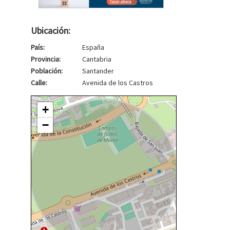
Ubicación:
País:
España
Provincia:
Cantabria
Población:
Santander
Calle:
Avenida de los Castros
+
−