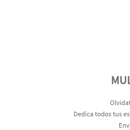
MUL
Olvída
Dedica todos tus es
Env