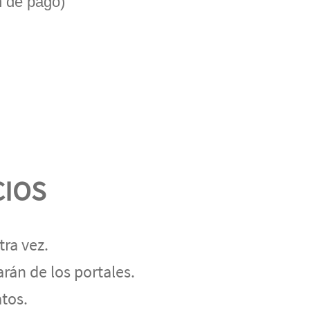
n de pago)
CIOS
ra vez.
rán de los portales.
atos.