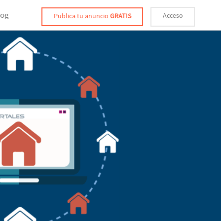
log
Acceso
Publica tu anuncio
GRATIS