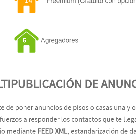
Freemium (Gratuito con opció
14
Agregadores
5
TIPUBLICACIÓN DE ANUN
te de poner anuncios de pisos o casas una y ot
fuerzos a responder los contactos que te llega
ío mediante
FEED XML
, estandarización de d