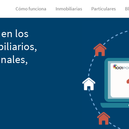
Cómo funciona
Inmobiliarias
Particulares
B
en los
liarios,
nales,