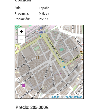
País:
España
Provincia:
Málaga
Población:
Ronda
+
−
Leaflet
| ©
OpenStreetMap
Precio: 205.000€