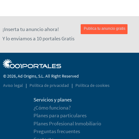
¡Inserta tu anuncio ahora!
Publica tu anuncio gratis
Y lo enviamos a 10 portales Gratis
© 2026, Ad Origins, S.L. All Right Reserved
Aviso legal
|
Política de privacidad
|
Política de cookies
Servicios y planes
¿Cómo funciona?
Planes para particulares
Planes Profesional Inmobiliario
Preguntas frecuentes