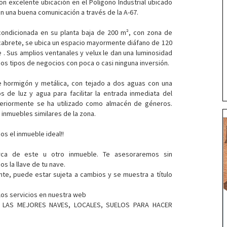
n excelente ubicación en el Polígono Industrial ubicado
 una buena comunicación a través de la A-67.
condicionada en su planta baja de 200 m², con zona de
cabrete, se ubica un espacio mayormente diáfano de 120
. Sus amplios ventanales y velux le dan una luminosidad
ios tipos de negocios con poca o casi ninguna inversión.
e hormigón y metálica, con tejado a dos aguas con una
s de luz y agua para facilitar la entrada inmediata del
nteriormente se ha utilizado como almacén de géneros.
 inmuebles similares de la zona.
s el inmueble ideal!!
rca de este u otro inmueble. Te asesoraremos sin
 la llave de tu nave.
nte, puede estar sujeta a cambios y se muestra a título
los servicios en nuestra web
 - LAS MEJORES NAVES, LOCALES, SUELOS PARA HACER