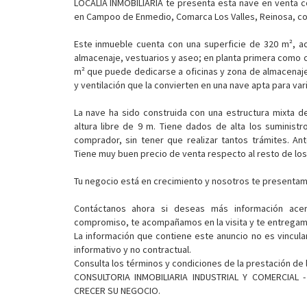
LOCALIA INMOBILIARIA te presenta esta nave en venta co
en Campoo de Enmedio, Comarca Los Valles, Reinosa, con
Este inmueble cuenta con una superficie de 320 m², a
almacenaje, vestuarios y aseo; en planta primera como 
m² que puede dedicarse a oficinas y zona de almacenaje 
y ventilación que la convierten en una nave apta para var
La nave ha sido construida con una estructura mixta d
altura libre de 9 m. Tiene dados de alta los suministro
comprador, sin tener que realizar tantos trámites. A
Tiene muy buen precio de venta respecto al resto de los
Tu negocio está en crecimiento y nosotros te presentamo
Contáctanos ahora si deseas más información ace
compromiso, te acompañamos en la visita y te entregamos
La información que contiene este anuncio no es vincula
informativo y no contractual.
Consulta los términos y condiciones de la prestación de 
CONSULTORIA INMOBILIARIA INDUSTRIAL Y COMERCIAL
CRECER SU NEGOCIO.