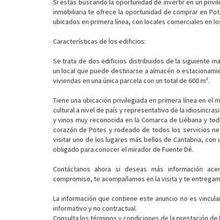
Si estás buscando la oportunidad de invertir en un privil
inmobiliaria te ofrece la oportunidad de comprar en Po
ubicados en primera línea, con locales comerciales en los
Características de los edificios:
Se trata de dos edificios distribuidos de la siguiente m
un local que puede destinarse a almacén o estacionamie
viviendas en una única parcela con un total de 600 m².
Tiene una ubicación privilegiada en primera línea en el m
cultural a nivel de país y representativo de la idiosincr
y vinos muy reconocida en la Comarca de Liébana y to
corazón de Potes y rodeado de todos los servicios nec
visitar uno de los lugares más bellos de Cantabria, con
obligado para conocer el mirador de Fuente Dé.
Contáctanos ahora si deseas más información ace
compromiso, te acompañamos en la visita y te entregamos
La información que contiene este anuncio no es vincula
informativo y no contractual.
Consulta los términos y condiciones de la prestación de 