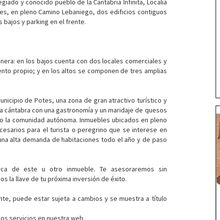
egiado y conocido pueblo de la Cantabria Infinita, Localia
tes, en pleno Camino Lebaniego, dos edificios contiguos
 bajos y parking en el frente.
anera: en los bajos cuenta con dos locales comerciales y
nto propio; y en los altos se componen de tres amplias
unicipio de Potes, una zona de gran atractivo turístico y
asia cántabra con una gastronomía y un maridaje de quesos
do la comunidad autónoma. Inmuebles ubicados en pleno
esarios para el turista o peregrino que se interese en
 una alta demanda de habitaciones todo el año y de paso
rca de este u otro inmueble. Te asesoraremos sin
 la llave de tu próxima inversión de éxito.
nte, puede estar sujeta a cambios y se muestra a título
los servicios en nuestra web