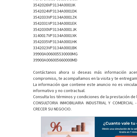
3542026VP3134A0001IK
3542024VP3134A0001DK
3542033VP3134A0001ZK
3542031VP3134A0001EK
3542030VP3134A0001JK
3140017VP3134A0001XK
3542035VP3134A0001HK
3342023VP3134A0001BK
39900A006005530000MG
39900A006005660000MD
Contáctanos ahora si deseas más información ace
compromiso, te acompañamos en la visita y te entregamo
La información que contiene este anuncio no es vincula
informativo y no contractual.
Consulta los términos y condiciones de la prestación de 
CONSULTORIA INMOBILIARIA INDUSTRIAL Y COMERCIAL
CRECER SU NEGOCIO.