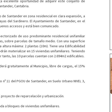
ta excelente oportunidad de adquirir este conjunto de
antander, Cantabria.
ro de Santander en zona residencial en clara expansión, a
layas del Sardinero. El Ayuntamiento de Santander, en el
 buenos accesos y está bien comunicado.
sectorizado de uso predominante residencial unifamiliar
das, sobre parcelas de tamaño medio. Con una superficie
altura máxima: 2 plantas (10m). Tiene una Edificabilidad
rán materializar en 15 viviendas unifamiliares. Teniendo
r tanto, las 10 parcelas cuentan con 2.694m2 edificables.
erá gratuitamente al Municipio, libre de cargas, el 15%
o nº 11 del PGOU de Santander, en Suelo Urbano NIVEL 3,
 proyecto de reparcelación y urbanización.
ada a bloques de viviendas unifamiliares.