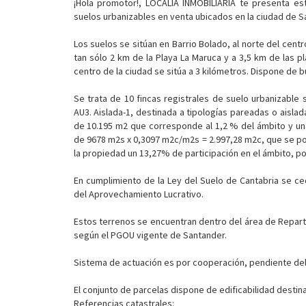
¡Hola promotor!, LOCALIA INMOBILIARIA te presenta es
suelos urbanizables en venta ubicados en la ciudad de S
Los suelos se sitúan en Barrio Bolado, al norte del cent
tan sólo 2 km de la Playa La Maruca y a 3,5 km de las p
centro de la ciudad se sitúa a 3 kilómetros. Dispone de
Se trata de 10 fincas registrales de suelo urbanizable 
AU3. Aislada-1, destinada a tipologías pareadas o aisla
de 10.195 m2 que corresponde al 1,2 % del ámbito y una 
de 9678 m2s x 0,3097 m2c/m2s = 2.997,28 m2c, que se pod
la propiedad un 13,27% de participación en el ámbito, po
En cumplimiento de la Ley del Suelo de Cantabria se ced
del Aprovechamiento Lucrativo.
Estos terrenos se encuentran dentro del área de Repart
según el PGOU vigente de Santander.
Sistema de actuación es por cooperación, pendiente del
El conjunto de parcelas dispone de edificabilidad destin
Referencias catastrales: