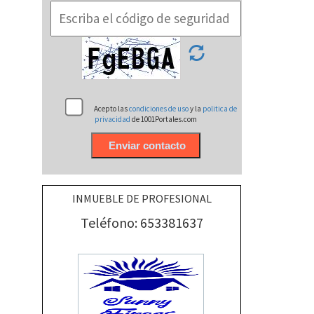
Acepto las
condiciones de uso
y la
politica de
privacidad
de 1001Portales.com
INMUEBLE DE PROFESIONAL
Teléfono: 653381637