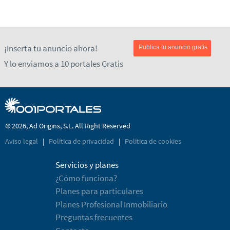
¡Inserta tu anuncio ahora!
Publica tu anuncio gratis
Y lo enviamos a 10 portales Gratis
© 2026, Ad Origins, S.L. All Right Reserved
Aviso legal
|
Política de privacidad
|
Política de cookies
Servicios y planes
¿Cómo funciona?
Planes para particulares
Planes Profesional Inmobiliario
Preguntas frecuentes