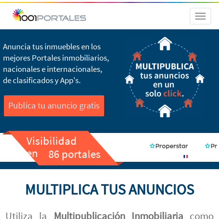
Toggl
naviga
Anuncia tus inmuebles en los
mejores Portales inmobiliarios,
nacionales e internacionales,
de clasificados y App's.
Publica tu anuncio gratis
Visibilidad
en
86 portales
MULTIPLICA TUS ANUNCIOS
Utiliza la
Multipublicación Inmobiliaria
como