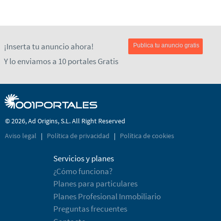
¡Inserta tu anuncio ahora!
Publica tu anuncio gratis
Y lo enviamos a 10 portales Gratis
© 2026, Ad Origins, S.L. All Right Reserved
Aviso legal
|
Política de privacidad
|
Política de cookies
Servicios y planes
¿Cómo funciona?
Planes para particulares
Planes Profesional Inmobiliario
Preguntas frecuentes