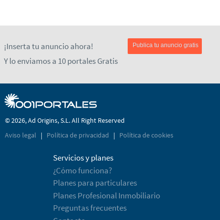
¡Inserta tu anuncio ahora!
Publica tu anuncio gratis
Y lo enviamos a 10 portales Gratis
© 2026, Ad Origins, S.L. All Right Reserved
Aviso legal
|
Política de privacidad
|
Política de cookies
Servicios y planes
¿Cómo funciona?
Planes para particulares
Planes Profesional Inmobiliario
Preguntas frecuentes