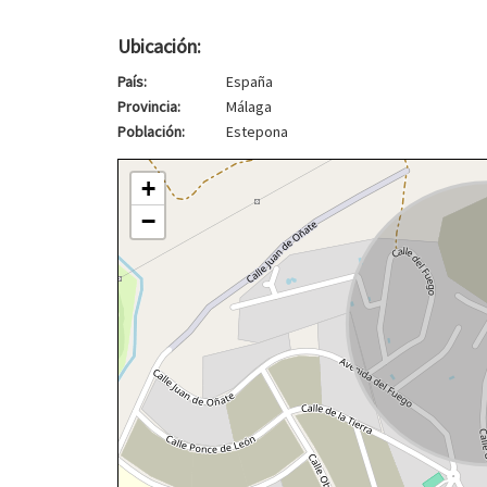
Ubicación:
País:
España
Provincia:
Málaga
Población:
Estepona
+
−