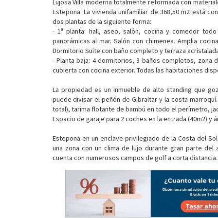
Lujosa Villa moderna totalmente reformada con material
Estepona. La vivienda unifamiliar de 368,50 m2 está co
dos plantas de la siguiente forma:
- 1ª planta: hall, aseo, salón, cocina y comedor tod
panorámicas al mar. Salón con chimenea. Amplia cocina
Dormitorio Suite con baño completo y terraza acristalad
- Planta baja: 4 dormitorios, 3 baños completos, zona 
cubierta con cocina exterior. Todas las habitaciones di
La propiedad es un inmueble de alto standing que goz
puede divisar el peñón de Gibraltar y la costa marroquí
total), tarima flotante de bambú en todo el perímetro, ja
Espacio de garaje para 2 coches en la entrada (40m2) y á
Estepona en un enclave privilegiado de la Costa del So
una zona con un clima de lujo durante gran parte del 
cuenta con numerosos campos de golf a corta distancia.