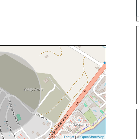
Leaflet
| ©
OpenStreetMap