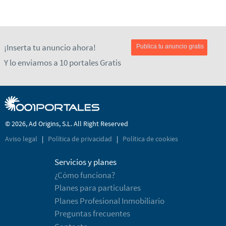
¡Inserta tu anuncio ahora!
Publica tu anuncio gratis
Y lo enviamos a 10 portales Gratis
© 2026, Ad Origins, S.L. All Right Reserved
Aviso legal
|
Política de privacidad
|
Política de cookies
Servicios y planes
¿Cómo funciona?
Planes para particulares
Planes Profesional Inmobiliario
Preguntas frecuentes