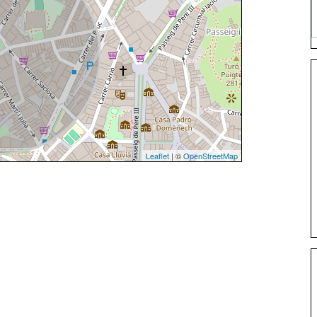
Leaflet
| ©
OpenStreetMap