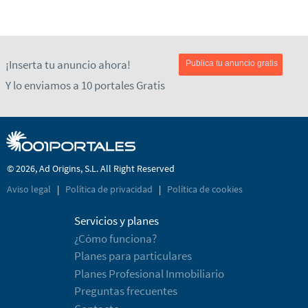
¡Inserta tu anuncio ahora!
Publica tu anuncio gratis
Y lo enviamos a 10 portales Gratis
© 2026, Ad Origins, S.L. All Right Reserved
Aviso legal
|
Política de privacidad
|
Política de cookies
Servicios y planes
¿Cómo funciona?
Planes para particulares
Planes Profesional Inmobiliario
Preguntas frecuentes